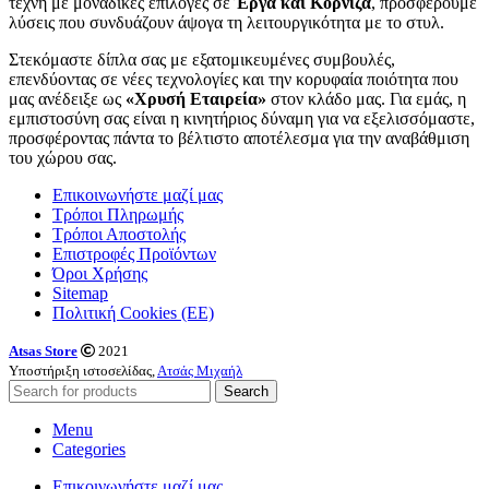
τέχνη με μοναδικές επιλογές σε
Έργα και Κορνίζα
, προσφέρουμε
λύσεις που συνδυάζουν άψογα τη λειτουργικότητα με το στυλ.
Στεκόμαστε δίπλα σας με εξατομικευμένες συμβουλές,
επενδύοντας σε νέες τεχνολογίες και την κορυφαία ποιότητα που
μας ανέδειξε ως
«Χρυσή Εταιρεία»
στον κλάδο μας. Για εμάς, η
εμπιστοσύνη σας είναι η κινητήριος δύναμη για να εξελισσόμαστε,
προσφέροντας πάντα το βέλτιστο αποτέλεσμα για την αναβάθμιση
του χώρου σας.
Επικοινωνήστε μαζί μας
Τρόποι Πληρωμής
Τρόποι Αποστολής
Επιστροφές Προϊόντων
Όροι Χρήσης
Sitemap
Πολιτική Cookies (ΕΕ)
Atsas Store
2021
Υποστήριξη ιστοσελίδας,
Ατσάς Μιχαήλ
Search
Menu
Categories
Επικοινωνήστε μαζί μας