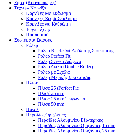
Σήτες (Κουνουπιέρες)
Τέχνη – Κορνίζα
Κορνίζες Με Σκάλισμα
Κορνίζες Χωρίς Σκάλισμα
Κορνίζες για Καθρέπτη
Έργα Τέχνης
Πασπαρτού
Συστήματα Σκίασης
Ρόλερ
Ρόλερ Black Out Απόλυτης Συσκότισης
Ρόλερ Perfect Fit
Ρόλερ Screen Διάφανα
Ρόλερ Διπλά (Double Roller)
Ρόλερ με Σχέδια
Ρόλερ Μερικής Συσκότισης
Πλισέ
Πλισέ 25 (Perfect Fit)
Πλισέ 25 mm
Πλισέ 25 mm Τριγωνικά
Πλισέ 50 mm
Πάνελ
Περσίδες Οριζόντιες
Περσίδες Αλουμινίου Εξωτερικές
Περσίδες Αλουμινίου Οριζόντιες 16 mm
Περσίδες Αλουμινίου Οριζόντιες 25 mm