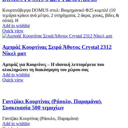
Κουρτινόβεργα DOMUS στυλ: Βιομηχανικό Φ25 κομπλέ (10
τεμάχια κρίκοι ανά μέτρο, 2 στηρίγματα, 2 άκρα, χουκς, βίδες &
ούπα). Η
Add to wishlist
Quick view
Αμπράζ Κουρτίνας Σειρά Άθυτος Crystal 2312
Νίκελ ματ
Αμπράζ για Κουρτίνες – Η ιδανική λεπτομέρεια που
ολοκληρώνει τη διακόσμηση του χώρου σας
Add to wishlist
Quick view
Γαντζάκι Κουρτίνας (Ράουλο, Παραμάνα),
Συσκευασία 500 τεμαχίων
Γαντζάκι Κουρτίνας (Ράουλο, Παραμάνα)
Add to wishlist