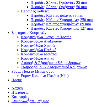
Περσίδες Ξύλινες Οριζόντιες 25 mm
Περσίδες Ξύλινες Οριζόντιες 50 mm
Περσίδες Κάθετες
Περσίδες Κάθετες Ξύλινες 89 mm
Περσίδες Κάθετες Υφασμάτινες 250 mm
Περσίδες Κάθετες Υφασμάτινες 89 mm
Περσίδες Κάθετες Υφασμάτινες 127 mm
Συστήματα Κουρτινών
Κουρτινόξυλα Έγχρωμα Παστέλ
Κουρτινόξυλα Ανοξείδωτα
Κουρτινόξυλα Χρυσά
Κουρτινόξυλα Παιδικά
Κουρτινόξυλα Μετόπες
Κουρτινόξυλα Αντικέ
Αμπραζ & Εξαρτήματα Σιδηροδρόμων
Σιδηρόδρομοι & Αυτοματισμοί Κουρτινών
Ρόμαν Πακέτο Μηχανισμοί
Ρόμαν Κασετίνα Πακέτο (Νέο)
Παρκέ
Αρχική
Η Εταιρεία
Κατηγορίες
Επικοινωνήστε μαζί μας