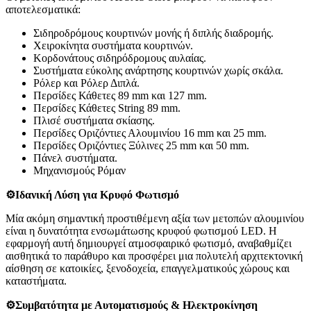
αποτελεσματικά:
Σιδηροδρόμους κουρτινών μονής ή διπλής διαδρομής.
Χειροκίνητα συστήματα κουρτινών.
Κορδονάτους σιδηρόδρομους αυλαίας.
Συστήματα εύκολης ανάρτησης κουρτινών χωρίς σκάλα.
Ρόλερ και Ρόλερ Διπλά.
Περσίδες Κάθετες 89 mm και 127 mm.
Περσίδες Κάθετες String 89 mm.
Πλισέ συστήματα σκίασης.
Περσίδες Οριζόντιες Αλουμινίου 16 mm και 25 mm.
Περσίδες Οριζόντιες Ξύλινες 25 mm και 50 mm.
Πάνελ συστήματα.
Μηχανισμούς Ρόμαν
⚙️Ιδανική Λύση για Κρυφό Φωτισμό
Μία ακόμη σημαντική προστιθέμενη αξία των μετοπών αλουμινίου
είναι η δυνατότητα ενσωμάτωσης κρυφού φωτισμού LED. Η
εφαρμογή αυτή δημιουργεί ατμοσφαιρικό φωτισμό, αναβαθμίζει
αισθητικά το παράθυρο και προσφέρει μια πολυτελή αρχιτεκτονική
αίσθηση σε κατοικίες, ξενοδοχεία, επαγγελματικούς χώρους και
καταστήματα.
⚙️Συμβατότητα με Αυτοματισμούς & Ηλεκτροκίνηση