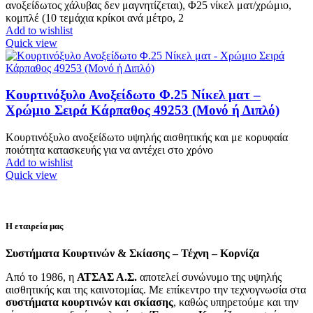
ανοξείδωτος χάλυβας δεν μαγνητίζεται), Φ25 νίκελ ματ/χρώμιο,
κομπλέ (10 τεμάχια κρίκοι ανά μέτρο, 2
Add to wishlist
Quick view
Κουρτινόξυλο Ανοξείδωτο Φ.25 Νίκελ ματ –
Χρώμιο Σειρά Κάρπαθος 49253 (Μονό ή Διπλό)
Κουρτινόξυλο ανοξείδωτο υψηλής αισθητικής και με κορυφαία
ποιότητα κατασκευής για να αντέχει στο χρόνο
Add to wishlist
Quick view
Η εταιρεία μας
Συστήματα Κουρτινών & Σκίασης – Τέχνη – Κορνίζα
Από το 1986, η
ΑΤΣΑΣ Α.Σ.
αποτελεί συνώνυμο της υψηλής
αισθητικής και της καινοτομίας. Με επίκεντρο την τεχνογνωσία στα
συστήματα κουρτινών και σκίασης
, καθώς υπηρετούμε και την