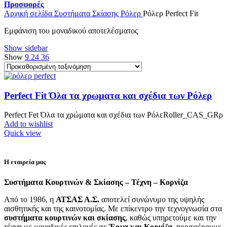
Προσφορές
Αρχική σελίδα
Συστήματα Σκίασης
Ρόλερ
Ρόλερ Perfect Fit
Εμφάνιση του μοναδικού αποτελέσματος
Show sidebar
Show
9
24
36
Perfect Fit Όλα τα χρωματα και σχέδια των Ρόλερ
Perfect Fet Όλα τα χρώματα και σχέδια των ΡόλεRoller_CAS_GRρ
Add to wishlist
Quick view
Η εταιρεία μας
Συστήματα Κουρτινών & Σκίασης – Τέχνη – Κορνίζα
Από το 1986, η
ΑΤΣΑΣ Α.Σ.
αποτελεί συνώνυμο της υψηλής
αισθητικής και της καινοτομίας. Με επίκεντρο την τεχνογνωσία στα
συστήματα κουρτινών και σκίασης
, καθώς υπηρετούμε και την
τέχνη με μοναδικές επιλογές σε
Έργα και Κορνίζα
, προσφέρουμε