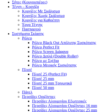
Σήτες (Κουνουπιέρες)
Τέχνη – Κορνίζα
Κορνίζες Με Σκάλισμα
Κορνίζες Χωρίς Σκάλισμα
Κορνίζες για Καθρέπτη
Έργα Τέχνης
Πασπαρτού
Συστήματα Σκίασης
Ρόλερ
Ρόλερ Black Out Απόλυτης Συσκότισης
Ρόλερ Perfect Fit
Ρόλερ Screen Διάφανα
Ρόλερ Διπλά (Double Roller)
Ρόλερ με Σχέδια
Ρόλερ Μερικής Συσκότισης
Πλισέ
Πλισέ 25 (Perfect Fit)
Πλισέ 25 mm
Πλισέ 25 mm Τριγωνικά
Πλισέ 50 mm
Πάνελ
Περσίδες Οριζόντιες
Περσίδες Αλουμινίου Εξωτερικές
Περσίδες Αλουμινίου Οριζόντιες 16 mm
Περσίδες Αλουμινίου Οριζόντιες 25 mm