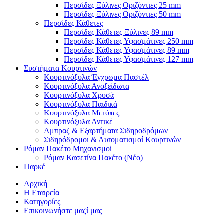
Περσίδες Ξύλινες Οριζόντιες 25 mm
Περσίδες Ξύλινες Οριζόντιες 50 mm
Περσίδες Κάθετες
Περσίδες Κάθετες Ξύλινες 89 mm
Περσίδες Κάθετες Υφασμάτινες 250 mm
Περσίδες Κάθετες Υφασμάτινες 89 mm
Περσίδες Κάθετες Υφασμάτινες 127 mm
Συστήματα Κουρτινών
Κουρτινόξυλα Έγχρωμα Παστέλ
Κουρτινόξυλα Ανοξείδωτα
Κουρτινόξυλα Χρυσά
Κουρτινόξυλα Παιδικά
Κουρτινόξυλα Μετόπες
Κουρτινόξυλα Αντικέ
Αμπραζ & Εξαρτήματα Σιδηροδρόμων
Σιδηρόδρομοι & Αυτοματισμοί Κουρτινών
Ρόμαν Πακέτο Μηχανισμοί
Ρόμαν Κασετίνα Πακέτο (Νέο)
Παρκέ
Αρχική
Η Εταιρεία
Κατηγορίες
Επικοινωνήστε μαζί μας