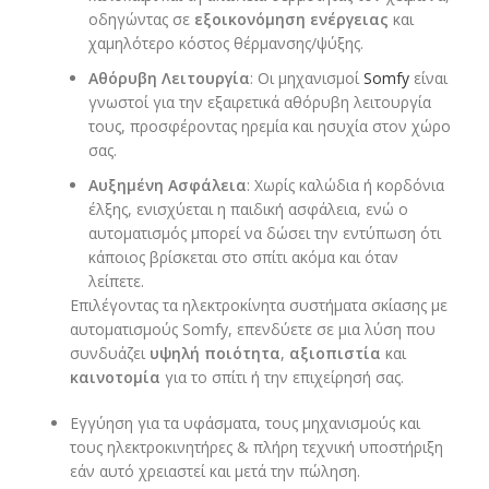
οδηγώντας σε
εξοικονόμηση ενέργειας
και
χαμηλότερο κόστος θέρμανσης/ψύξης.
Αθόρυβη Λειτουργία
: Οι μηχανισμοί
Somfy
είναι
γνωστοί για την εξαιρετικά αθόρυβη λειτουργία
τους, προσφέροντας ηρεμία και ησυχία στον χώρο
σας.
Αυξημένη Ασφάλεια
: Χωρίς καλώδια ή κορδόνια
έλξης, ενισχύεται η παιδική ασφάλεια, ενώ ο
αυτοματισμός μπορεί να δώσει την εντύπωση ότι
κάποιος βρίσκεται στο σπίτι ακόμα και όταν
λείπετε.
Επιλέγοντας τα ηλεκτροκίνητα συστήματα σκίασης με
αυτοματισμούς Somfy, επενδύετε σε μια λύση που
συνδυάζει
υψηλή ποιότητα
,
αξιοπιστία
και
καινοτομία
για το σπίτι ή την επιχείρησή σας.
Εγγύηση για τα υφάσματα, τους μηχανισμούς και
τους ηλεκτροκινητήρες & πλήρη τεχνική υποστήριξη
εάν αυτό χρειαστεί και μετά την πώληση.