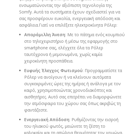
ενσωματώνοντας την αξιόπιστη τεχνολογία της
Somfy. Αυτά τα συστήματα έχουν σχεδιαστεί για να
σας προσφέρουν ευκολία, ενεργειακή απόδοση και
ασφάλεια.Γιατί να επιλέξετε ηλεκτροκίνητα Ρόλερ:
Απαράμιλλη Άνεση
: Με το πάτημα ενός κουμπιού
στο τηλεχειριστήριο ή μέσω της εφαρμογής στο
smartphone σας, ελέγχετε όλα τα Ρόλερ
ταυτόχρονα ή μεμονωμένα, χωρίς καμία
χειροκίνητη προσπάθεια.
Ευφυής Έλεγχος Φωτισμού
: Προγραμματίστε τα
Ρόλερ να ανοίγουν ή να κλείνουν αυτόματα
συγκεκριμένες ώρες της ημέρας ή ανάλογα με τον
καιρό, χρησιμοποιώντας χρονοδιακόπτες και
αισθητήρες. Αυτό σας επιτρέπει να διαμορφώνετε
την ατμόσφαιρα του χώρου σας όπως ακριβώς τη
φαντάζεστε.
Ενεργειακή Απόδοση
: Ρυθμίζοντας την εισροή
του ηλιακού φωτός, μειώνετε τη ζέστη το
καλοκαίρι και τη απώλεια θερμότητας τον χειμώνα,