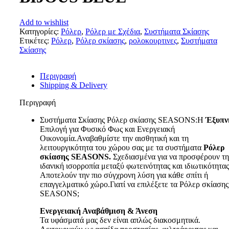
Add to wishlist
Κατηγορίες:
Ρόλερ
,
Ρόλερ με Σχέδια
,
Συστήματα Σκίασης
Ετικέτες:
Ρόλερ
,
Ρόλερ σκίασης
,
ρολοκουρτινες
,
Συστήματα
Σκίασης
Περιγραφή
Shipping & Delivery
Περιγραφή
Συστήματα Σκίασης Ρόλερ σκίασης SEASONS:Η
Έξυπν
Επιλογή για Φυσικό Φως και Ενεργειακή
Οικονομία.Αναβαθμίστε την αισθητική και τη
λειτουργικότητα του χώρου σας με τα συστήματα
Ρόλερ
σκίασης SEASONS.
Σχεδιασμένα για να προσφέρουν τη
ιδανική ισορροπία μεταξύ φωτεινότητας και ιδιωτικότητας
Αποτελούν την πιο σύγχρονη λύση για κάθε σπίτι ή
επαγγελματικό χώρο.Γιατί να επιλέξετε τα Ρόλερ σκίασης
SEASONS;
Ενεργειακή Αναβάθμιση & Άνεση
Τα υφάσματά μας δεν είναι απλώς διακοσμητικά.