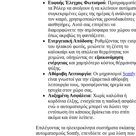
Ευφυής Έλεγχος Φωτισμού
: Προγραμματί
τα Ρόλερ να ανοίγουν ή να κλείνουν αυτόματ
συγκεκριμένες ώρες της ημέρας ή ανάλογα μ
τον καιρό, χρησιμοποιώντας χρονοδιακόπτες 
αισθητήρες. Αυτό σας επιτρέπει να
διαμορφώνετε την ατμόσφαιρα του χώρου σα
όπως ακριβώς τη φαντάζεστε.
Ενεργειακή Απόδοση
: Ρυθμίζοντας την εισ
του ηλιακού φωτός, μειώνετε τη ζέστη το
καλοκαίρι και τη απώλεια θερμότητας τον
χειμώνα, οδηγώντας σε
εξοικονόμηση
ενέργειας
και χαμηλότερο κόστος θέρμανσης
ψύξης.
Αθόρυβη Λειτουργία
: Οι μηχανισμοί
Somfy
είναι γνωστοί για την εξαιρετικά αθόρυβη
λειτουργία τους, προσφέροντας ηρεμία και
ησυχία στον χώρο σας.
Αυξημένη Ασφάλεια
: Χωρίς καλώδια ή
κορδόνια έλξης, ενισχύεται η παιδική ασφάλε
ενώ ο αυτοματισμός μπορεί να δώσει την
εντύπωση ότι κάποιος βρίσκεται στο σπίτι
ακόμα και όταν λείπετε.
Επιλέγοντας τα ηλεκτροκίνητα συστήματα σκίασης
αυτοματισμούς Somfy, επενδύετε σε μια λύση που