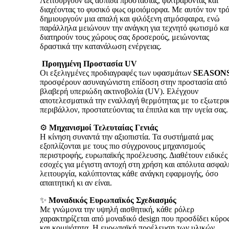
Λειτουργούν ως ασπίδα προστασίας, φιλτράροντας και
διαχέοντας το φυσικό φως ομοιόμορφα. Με αυτόν τον τρ
δημιουργούν μια απαλή και φιλόξενη ατμόσφαιρα, ενώ
παράλληλα μειώνουν την ανάγκη για τεχνητό φωτισμό κα
διατηρούν τους χώρους σας δροσερούς, μειώνοντας
δραστικά την κατανάλωση ενέργειας.
️
Προηγμένη Προστασία UV
Οι εξελιγμένες προδιαγραφές των υφασμάτων
SEASON
προσφέρουν ασυναγώνιστη επίδοση στην προστασία από 
βλαβερή υπεριώδη ακτινοβολία (UV). Ελέγχουν
αποτελεσματικά την εναλλαγή θερμότητας με το εξωτερι
περιβάλλον, προστατεύοντας τα έπιπλα και την υγεία σας.
⚙️
Μηχανισμοί Τελευταίας Γενιάς
Η κίνηση συναντά την αξιοπιστία. Τα συστήματά μας
εξοπλίζονται με τους πιο σύγχρονους μηχανισμούς
περιστροφής, ευρωπαϊκής προέλευσης. Διαθέτουν ειδικές
εσοχές για μέγιστη αντοχή στη χρήση και απόλυτα ασφαλ
λειτουργία, καλύπτοντας κάθε ανάγκη εφαρμογής, όσο
απαιτητική κι αν είναι.
✨
Μοναδικός Ευρωπαϊκός Σχεδιασμός
Με γνώμονα την υψηλή αισθητική, κάθε ρόλερ
χαρακτηρίζεται από μοναδικό design που προσδίδει κύρο
και κομψότητα. Η ευρωπαϊκή προέλευση των υλικών