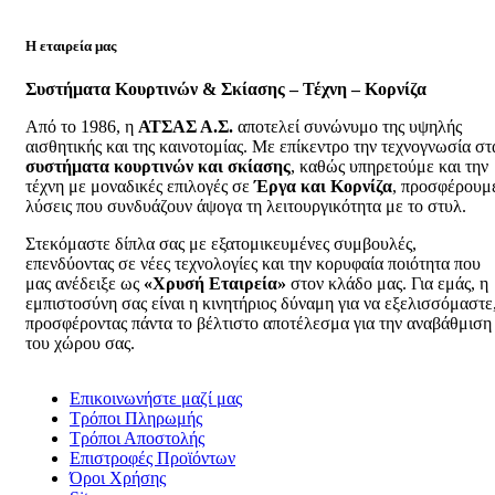
Η εταιρεία μας
Συστήματα Κουρτινών & Σκίασης – Τέχνη – Κορνίζα
Από το 1986, η
ΑΤΣΑΣ Α.Σ.
αποτελεί συνώνυμο της υψηλής
αισθητικής και της καινοτομίας. Με επίκεντρο την τεχνογνωσία στ
συστήματα κουρτινών και σκίασης
, καθώς υπηρετούμε και την
τέχνη με μοναδικές επιλογές σε
Έργα και Κορνίζα
, προσφέρουμ
λύσεις που συνδυάζουν άψογα τη λειτουργικότητα με το στυλ.
Στεκόμαστε δίπλα σας με εξατομικευμένες συμβουλές,
επενδύοντας σε νέες τεχνολογίες και την κορυφαία ποιότητα που
μας ανέδειξε ως
«Χρυσή Εταιρεία»
στον κλάδο μας. Για εμάς, η
εμπιστοσύνη σας είναι η κινητήριος δύναμη για να εξελισσόμαστε
προσφέροντας πάντα το βέλτιστο αποτέλεσμα για την αναβάθμιση
του χώρου σας.
Επικοινωνήστε μαζί μας
Τρόποι Πληρωμής
Τρόποι Αποστολής
Επιστροφές Προϊόντων
Όροι Χρήσης