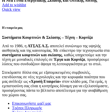
Η Νέα Γενιά Ενεργειακής Σκίασης και Οπτικής Άνεσης
Add to wishlist
Quick view
Η εταιρεία μας
Συστήματα Κουρτινών & Σκίασης – Τέχνη – Κορνίζα
Από το 1986, η
ΑΤΣΑΣ Α.Σ.
αποτελεί συνώνυμο της υψηλής
αισθητικής και της καινοτομίας. Με επίκεντρο την τεχνογνωσία στα
συστήματα κουρτινών και σκίασης
, καθώς υπηρετούμε και την
τέχνη με μοναδικές επιλογές σε
Έργα και Κορνίζα
, προσφέρουμε
λύσεις που συνδυάζουν άψογα τη λειτουργικότητα με το στυλ.
Στεκόμαστε δίπλα σας με εξατομικευμένες συμβουλές,
επενδύοντας σε νέες τεχνολογίες και την κορυφαία ποιότητα που
μας ανέδειξε ως
«Χρυσή Εταιρεία»
στον κλάδο μας. Για εμάς, η
εμπιστοσύνη σας είναι η κινητήριος δύναμη για να εξελισσόμαστε,
προσφέροντας πάντα το βέλτιστο αποτέλεσμα για την αναβάθμιση
του χώρου σας.
Επικοινωνήστε μαζί μας
Τρόποι Πληρωμής