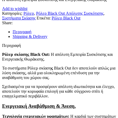
Add to wishlist
Κατηγορίες:
Ρόλερ
,
Ρόλερ Black Out Απόλυτης Συσκότισης
,
Συστήματα Σκίασης
Ετικέτα:
Ρόλερ Black Out
Share:
Περιγραφή
Shipping & Delivery
Περιγραφή
Ρόλερ σκίασης
Black
Out
:
Η απόλυτη Εμπειρία Συσκότισης και
Ενεργειακής Θωράκισης.
Τα συστήματα Ρόλερ σκίαση
ς
Black Out δεν αποτελούν απλώς μια
λύση σκίασης, αλλά μια ολοκληρωμένη επένδυση για την
αναβάθμιση του χώρου σας.
Σχεδιασμένα για να προσφέρουν απόλυτη ιδιωτικότητα και έλεγχο,
αποτελούν την κορυφαία επιλογή για κάθε σύγχρονο σπίτι ή
επαγγελματικό περιβάλλον.
Ενεργειακή Αναβάθμιση & Άνεση.
Τεχνολογία ενεργειακών υφασμάτων:
Η καρδιά των συστημάτων