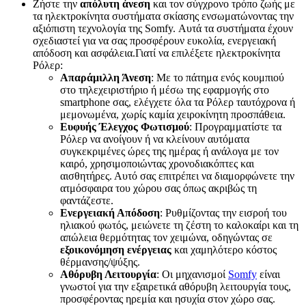
Ζήστε την
απόλυτη άνεση
και τον σύγχρονο τρόπο ζωής με
τα ηλεκτροκίνητα συστήματα σκίασης ενσωματώνοντας την
αξιόπιστη τεχνολογία της Somfy. Αυτά τα συστήματα έχουν
σχεδιαστεί για να σας προσφέρουν ευκολία, ενεργειακή
απόδοση και ασφάλεια.Γιατί να επιλέξετε ηλεκτροκίνητα
Ρόλερ:
Απαράμιλλη Άνεση
: Με το πάτημα ενός κουμπιού
στο τηλεχειριστήριο ή μέσω της εφαρμογής στο
smartphone σας, ελέγχετε όλα τα Ρόλερ ταυτόχρονα ή
μεμονωμένα, χωρίς καμία χειροκίνητη προσπάθεια.
Ευφυής Έλεγχος Φωτισμού
: Προγραμματίστε τα
Ρόλερ να ανοίγουν ή να κλείνουν αυτόματα
συγκεκριμένες ώρες της ημέρας ή ανάλογα με τον
καιρό, χρησιμοποιώντας χρονοδιακόπτες και
αισθητήρες. Αυτό σας επιτρέπει να διαμορφώνετε την
ατμόσφαιρα του χώρου σας όπως ακριβώς τη
φαντάζεστε.
Ενεργειακή Απόδοση
: Ρυθμίζοντας την εισροή του
ηλιακού φωτός, μειώνετε τη ζέστη το καλοκαίρι και τη
απώλεια θερμότητας τον χειμώνα, οδηγώντας σε
εξοικονόμηση ενέργειας
και χαμηλότερο κόστος
θέρμανσης/ψύξης.
Αθόρυβη Λειτουργία
: Οι μηχανισμοί
Somfy
είναι
γνωστοί για την εξαιρετικά αθόρυβη λειτουργία τους,
προσφέροντας ηρεμία και ησυχία στον χώρο σας.