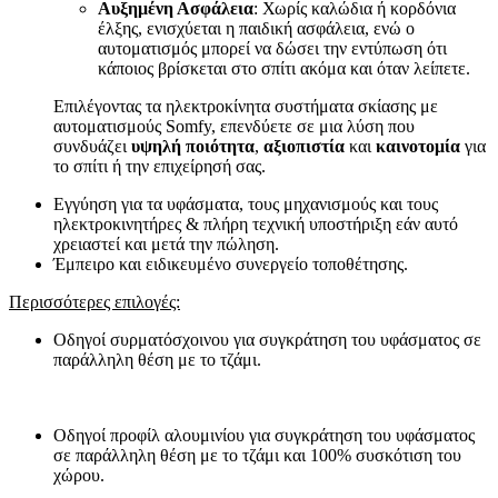
Αυξημένη Ασφάλεια
: Χωρίς καλώδια ή κορδόνια
έλξης, ενισχύεται η παιδική ασφάλεια, ενώ ο
αυτοματισμός μπορεί να δώσει την εντύπωση ότι
κάποιος βρίσκεται στο σπίτι ακόμα και όταν λείπετε.
Επιλέγοντας τα ηλεκτροκίνητα συστήματα σκίασης με
αυτοματισμούς Somfy, επενδύετε σε μια λύση που
συνδυάζει
υψηλή ποιότητα
,
αξιοπιστία
και
καινοτομία
για
το σπίτι ή την επιχείρησή σας.
Εγγύηση για τα υφάσματα, τους μηχανισμούς και τους
ηλεκτροκινητήρες & πλήρη τεχνική υποστήριξη εάν αυτό
χρειαστεί και μετά την πώληση.
Έμπειρο και ειδικευμένο συνεργείο τοποθέτησης.
Περισσότερες επιλογές:
Οδηγοί συρματόσχοινου για συγκράτηση του υφάσματος σε
παράλληλη θέση με το τζάμι.
Οδηγοί προφίλ αλουμινίου για συγκράτηση του υφάσματος
σε παράλληλη θέση με το τζάμι και 100% συσκότιση του
χώρου.