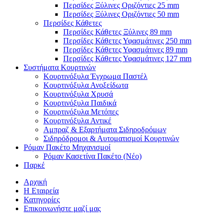
Περσίδες Ξύλινες Οριζόντιες 25 mm
Περσίδες Ξύλινες Οριζόντιες 50 mm
Περσίδες Κάθετες
Περσίδες Κάθετες Ξύλινες 89 mm
Περσίδες Κάθετες Υφασμάτινες 250 mm
Περσίδες Κάθετες Υφασμάτινες 89 mm
Περσίδες Κάθετες Υφασμάτινες 127 mm
Συστήματα Κουρτινών
Κουρτινόξυλα Έγχρωμα Παστέλ
Κουρτινόξυλα Ανοξείδωτα
Κουρτινόξυλα Χρυσά
Κουρτινόξυλα Παιδικά
Κουρτινόξυλα Μετόπες
Κουρτινόξυλα Αντικέ
Αμπραζ & Εξαρτήματα Σιδηροδρόμων
Σιδηρόδρομοι & Αυτοματισμοί Κουρτινών
Ρόμαν Πακέτο Μηχανισμοί
Ρόμαν Κασετίνα Πακέτο (Νέο)
Παρκέ
Αρχική
Η Εταιρεία
Κατηγορίες
Επικοινωνήστε μαζί μας