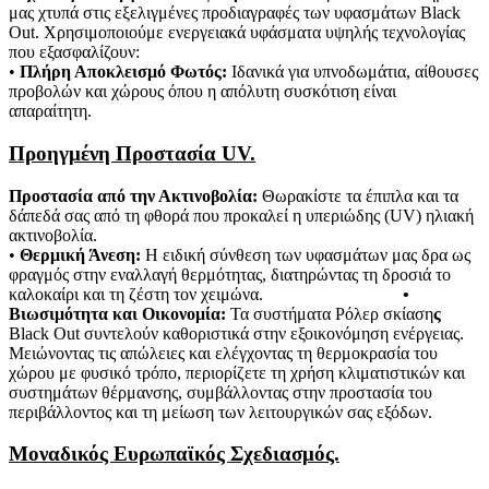
μας χτυπά στις εξελιγμένες προδιαγραφές των υφασμάτων Black
Out. Χρησιμοποιούμε ενεργειακά υφάσματα υψηλής τεχνολογίας
που εξασφαλίζουν:
•
Πλήρη Αποκλεισμό Φωτός:
Ιδανικά για υπνοδωμάτια, αίθουσες
προβολών και χώρους όπου η απόλυτη συσκότιση είναι
απαραίτητη.
Προηγμένη Προστασία UV.
Προστασία από την Ακτινοβολία:
Θωρακίστε τα έπιπλα και τα
δάπεδά σας από τη φθορά που προκαλεί η υπεριώδης (UV) ηλιακή
ακτινοβολία.
•
Θερμική Άνεση:
Η ειδική σύνθεση των υφασμάτων μας δρα ως
φραγμός στην εναλλαγή θερμότητας, διατηρώντας τη δροσιά το
καλοκαίρι και τη ζέστη τον χειμώνα.
•
Βιωσιμότητα και Οικονομία:
Τα συστήματα Ρόλερ σκίαση
ς
Black Out συντελούν καθοριστικά στην εξοικονόμηση ενέργειας.
Μειώνοντας τις απώλειες και ελέγχοντας τη θερμοκρασία του
χώρου με φυσικό τρόπο, περιορίζετε τη χρήση κλιματιστικών και
συστημάτων θέρμανσης, συμβάλλοντας στην προστασία του
περιβάλλοντος και τη μείωση των λειτουργικών σας εξόδων.
Μοναδικός Ευρωπαϊκός Σχεδιασμός.