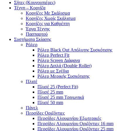
Σήτες (Κουνουπιέρες)
Τέχνη – Κορνίζα
Κορνίζες Με Σκάλισμα
Κορνίζες Χωρίς Σκάλισμα
Κορνίζες για Καθρέπτη
Έργα Τέχνης
Πασπαρτού
Συστήματα Σκίασης
Ρόλερ
Ρόλερ Black Out Απόλυτης Συσκότισης
Ρόλερ Perfect Fit
Ρόλερ Screen Διάφανα
Ρόλερ Διπλά (Double Roller)
Ρόλερ με Σχέδια
Ρόλερ Μερικής Συσκότισης
Πλισέ
Πλισέ 25 (Perfect Fit)
Πλισέ 25 mm
Πλισέ 25 mm Τριγωνικά
Πλισέ 50 mm
Πάνελ
Περσίδες Οριζόντιες
Περσίδες Αλουμινίου Εξωτερικές
Περσίδες Αλουμινίου Οριζόντιες 16 mm
Περσίδες Αλουμινίου Οριζόντιες 25 mm