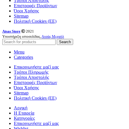
Τρόποι Αποστολής
Επιστροφές Προϊόντων
Όροι Χρήσης
Sitemap
Πολιτική Cookies (ΕΕ)
Atsas Store
2021
Υποστήριξη ιστοσελίδας,
Ατσάς Μιχαήλ
Search
Menu
Categories
Επικοινωνήστε μαζί μας
Τρόποι Πληρωμής
Τρόποι Αποστολής
Επιστροφές Προϊόντων
Όροι Χρήσης
Sitemap
Πολιτική Cookies (ΕΕ)
Αρχική
Η Εταιρεία
Κατηγορίες
Επικοινωνήστε μαζί μας
Wishlist