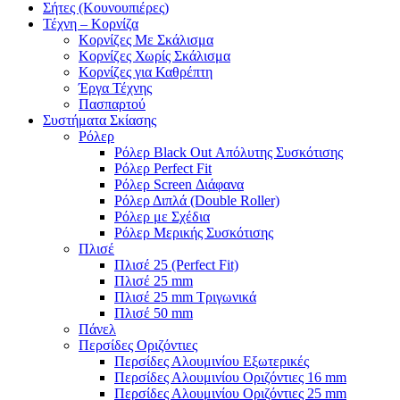
Σήτες (Κουνουπιέρες)
Τέχνη – Κορνίζα
Κορνίζες Με Σκάλισμα
Κορνίζες Χωρίς Σκάλισμα
Κορνίζες για Καθρέπτη
Έργα Τέχνης
Πασπαρτού
Συστήματα Σκίασης
Ρόλερ
Ρόλερ Black Out Απόλυτης Συσκότισης
Ρόλερ Perfect Fit
Ρόλερ Screen Διάφανα
Ρόλερ Διπλά (Double Roller)
Ρόλερ με Σχέδια
Ρόλερ Μερικής Συσκότισης
Πλισέ
Πλισέ 25 (Perfect Fit)
Πλισέ 25 mm
Πλισέ 25 mm Τριγωνικά
Πλισέ 50 mm
Πάνελ
Περσίδες Οριζόντιες
Περσίδες Αλουμινίου Εξωτερικές
Περσίδες Αλουμινίου Οριζόντιες 16 mm
Περσίδες Αλουμινίου Οριζόντιες 25 mm