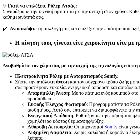
✨
Γιατί να επιλέξετε Ρόλερ Ατσάς;
Συνδυάζουμε την τεχνική αρτιότητα με την αντοχή στον χρόνο. Κάθ
καθημερινότητά σας.
✔️
Ανακαλύψτε
τη συλλογή μας και επιλέξτε την ποιότητα που αξίζ
Η κίνηση τους γίνεται είτε χειροκίνητα είτε με
Αναβαθμίστε τον χώρο σας με την αιχμή της τεχνολογίας εσωτε
Ηλεκτροκίνητα Ρόλερ με Αυτοματισμούς Somf
y.
Ζήστε την
απόλυτη άνεση
και τον σύγχρονο τρόπο ζωής με τ
σας προσφέρουν ευκολία, ενεργειακή απόδοση και ασφάλεια.Γι
Απαράμιλλη Άνεση
: Με το πάτημα ενός κουμπιού στο
προσπάθεια.
Ευφυής Έλεγχος Φωτισμού
: Προγραμματίστε τα Ρόλε
αισθητήρες. Αυτό σας επιτρέπει να διαμορφώνετε την 
Ενεργειακή Απόδοση
: Ρυθμίζοντας την εισροή του ηλ
χαμηλότερο κόστος θέρμανσης/ψύξης.
Αθόρυβη Λειτουργία
: Οι μηχανισμοί
Somfy
είναι γνωσ
Αυξημένη Ασφάλεια
: Χωρίς καλώδια ή κορδόνια έλξης
λείπετε.