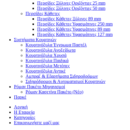
Περσίδες Ξύλινες Οριζόντιες 25 mm
Περσίδες Ξύλινες Οριζόντιες 50 mm
Περσίδες Κάθετες
Περσίδες Κάθετες Ξύλινες 89 mm
Περσίδες Κάθετες Υφασμάτινες 250 mm
Περσίδες Κάθετες Υφασμάτινες 89 mm
Περσίδες Κάθετες Υφασμάτινες 127 mm
Συστήματα Κουρτινών
Κουρτινόξυλα Έγχρωμα Παστέλ
Κουρτινόξυλα Ανοξείδωτα
Κουρτινόξυλα Χρυσά
Κουρτινόξυλα Παιδικά
Κουρτινόξυλα Μετόπες
Κουρτινόξυλα Αντικέ
Αμπραζ & Εξαρτήματα Σιδηροδρόμων
Σιδηρόδρομοι & Αυτοματισμοί Κουρτινών
Ρόμαν Πακέτο Μηχανισμοί
Ρόμαν Κασετίνα Πακέτο (Νέο)
Παρκέ
Αρχική
Η Εταιρεία
Κατηγορίες
Επικοινωνήστε μαζί μας