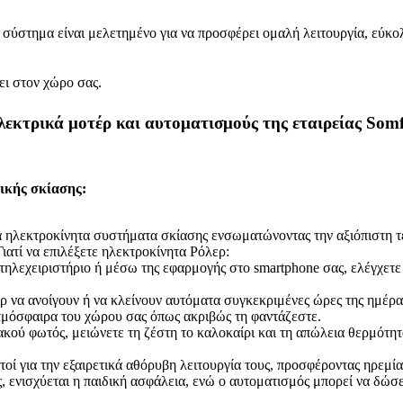
ε σύστημα είναι μελετημένο για να προσφέρει ομαλή λειτουργία, εύκ
ει στον χώρο σας.
 ηλεκτρικά μοτέρ και αυτοματισμούς της εταιρείας Somf
ρικής σκίασης:
α ηλεκτροκίνητα συστήματα σκίασης ενσωματώνοντας την αξιόπιστη τε
ατί να επιλέξετε ηλεκτροκίνητα Ρόλερ:
 τηλεχειριστήριο ή μέσω της εφαρμογής στο smartphone σας, ελέγχετ
ρ να ανοίγουν ή να κλείνουν αυτόματα συγκεκριμένες ώρες της ημέρα
ατμόσφαιρα του χώρου σας όπως ακριβώς τη φαντάζεστε.
ιακού φωτός, μειώνετε τη ζέστη το καλοκαίρι και τη απώλεια θερμότη
τοί για την εξαιρετικά αθόρυβη λειτουργία τους, προσφέροντας ηρεμία
, ενισχύεται η παιδική ασφάλεια, ενώ ο αυτοματισμός μπορεί να δώσε