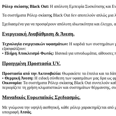
Ρόλερ σκίασης
Black
Out
:
Η απόλυτη Εμπειρία Συσκότισης και Ε
Τα συστήματα Ρόλερ σκίαση
ς
Black Out δεν αποτελούν απλώς μια 
Σχεδιασμένα για να προσφέρουν απόλυτη ιδιωτικότητα και έλεγχο, α
Ενεργειακή Αναβάθμιση & Άνεση.
Τεχνολογία ενεργειακών υφασμάτων:
Η καρδιά των συστημάτων μ
εξασφαλίζουν:
•
Πλήρη Αποκλεισμό Φωτός:
Ιδανικά για υπνοδωμάτια, αίθουσες 
Προηγμένη Προστασία UV.
Προστασία από την Ακτινοβολία:
Θωρακίστε τα έπιπλα και τα δάπ
•
Θερμική Άνεση:
Η ειδική σύνθεση των υφασμάτων μας δρα ως φρα
Οικονομία:
Τα συστήματα Ρόλερ σκίαση
ς
Black Out συντελούν καθ
περιορίζετε τη χρήση κλιματιστικών και συστημάτων θέρμανσης, συ
Μοναδικός Ευρωπαϊκός Σχεδιασμός.
Με γνώμονα την υψηλή αισθητική, κάθε ρόλερ χαρακτηρίζεται από μ
υπογραφή
Ατσάς
.