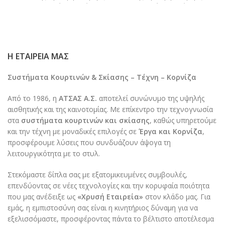
γραμμές, ιδανική
γραμμές, ιδανική
ορατότητα στην ανοιχτή
ορατότητα στην ανοιχτή
θέση των
θέση των
Η ΕΤΑΙΡΕΊΑ ΜΑΣ
Συστήματα Κουρτινών & Σκίασης – Τέχνη – Κορνίζα
Από το 1986, η
ΑΤΣΑΣ Α.Σ.
αποτελεί συνώνυμο της υψηλής
αισθητικής και της καινοτομίας. Με επίκεντρο την τεχνογνωσία
στα
συστήματα κουρτινών και σκίασης
, καθώς υπηρετούμε
και την τέχνη με μοναδικές επιλογές σε
Έργα και Κορνίζα
,
προσφέρουμε λύσεις που συνδυάζουν άψογα τη
λειτουργικότητα με το στυλ.
Στεκόμαστε δίπλα σας με εξατομικευμένες συμβουλές,
επενδύοντας σε νέες τεχνολογίες και την κορυφαία ποιότητα
που μας ανέδειξε ως
«Χρυσή Εταιρεία»
στον κλάδο μας. Για
εμάς, η εμπιστοσύνη σας είναι η κινητήριος δύναμη για να
εξελισσόμαστε, προσφέροντας πάντα το βέλτιστο αποτέλεσμα