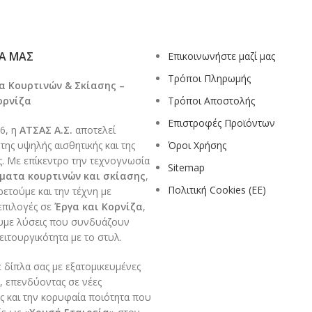
ΊΑ ΜΑΣ
Επικοινωνήστε μαζί μας
Τρόποι Πληρωμής
 Κουρτινών & Σκίασης –
ορνίζα
Τρόποι Αποστολής
Επιστροφές Προϊόντων
6, η
ΑΤΣΑΣ Α.Σ.
αποτελεί
ης υψηλής αισθητικής και της
Όροι Χρήσης
ς. Με επίκεντρο την τεχνογνωσία
Sitemap
ματα κουρτινών και σκίασης
,
Πολιτική Cookies (ΕΕ)
ετούμε και την τέχνη με
επιλογές σε
Έργα και Κορνίζα
,
με λύσεις που συνδυάζουν
ειτουργικότητα με το στυλ.
 δίπλα σας με εξατομικευμένες
 επενδύοντας σε νέες
ς και την κορυφαία ποιότητα που