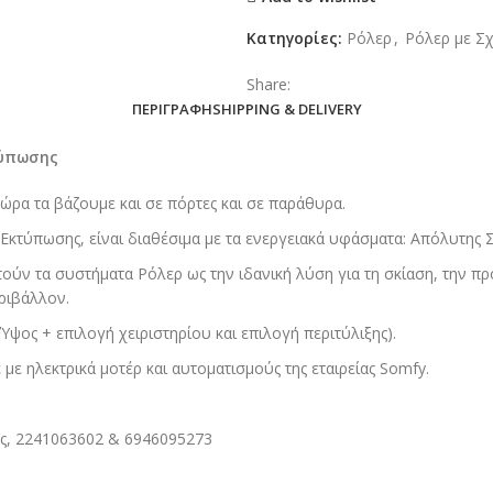
Κατηγορίες:
Ρόλερ
,
Ρόλερ με Σχ
Share:
ΠΕΡΙΓΡΑΦΉ
SHIPPING & DELIVERY
τύπωσης
ώρα τα βάζουμε και σε πόρτες και σε παράθυρα.
Εκτύπωσης, είναι διαθέσιμα με τα ενεργειακά υφάσματα: Απόλυτης Σ
ύν τα συστήματα Ρόλερ ως την ιδανική λύση για τη σκίαση, την προ
ριβάλλον.
Ύψος + επιλογή χειριστηρίου και επιλογή περιτύλιξης).
ε με ηλεκτρικά μοτέρ και αυτοματισμούς της εταιρείας Somfy.
ας, 2241063602 & 6946095273