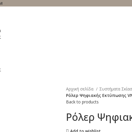
OM
α
Σ
Σ
Αρχική σελίδα
Συστήματα Σκία
Ρόλερ Ψηφιακής Εκτύπωσης V
Back to products
Ρόλερ Ψηφια
Add to wishlist