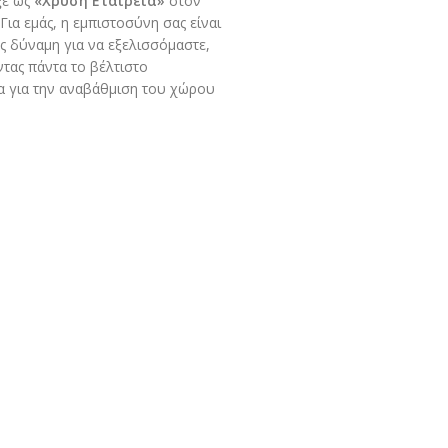
ξε ως
«Χρυσή Εταιρεία»
στον
Για εμάς, η εμπιστοσύνη σας είναι
ος δύναμη για να εξελισσόμαστε,
ας πάντα το βέλτιστο
α για την αναβάθμιση του χώρου