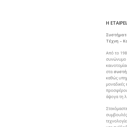
Η ΕΤΑΙΡΕ
Συστήματα
Τέχνη – Κ
Από το 198
συνώνυμο τ
καινοτομία
στα
συστή
καθώς υπηρ
μοναδικές 
προσφέρου
άψογα τη λ
Στεκόμαστε
συμβουλές,
τεχνολογίε