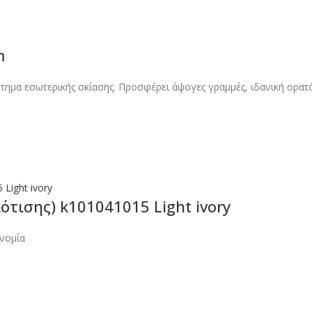
m
στημα εσωτερικής σκίασης. Προσφέρει άψογες γραμμές, ιδανική ορατ
ότισης) k101041015 Light ivory
νομία