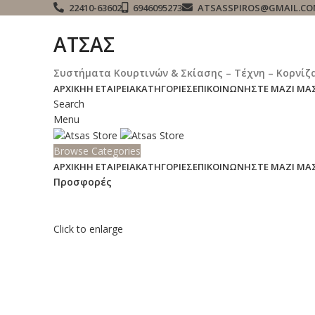
22410-63602
6946095273
ATSASSPIROS@GMAIL.C
ΑΤΣΑΣ
Συστήματα Κουρτινών & Σκίασης – Τέχνη – Κορνίζ
ΑΡΧΙΚΉ
Η ΕΤΑΙΡΕΊΑ
ΚΑΤΗΓΟΡΊΕΣ
ΕΠΙΚΟΙΝΩΝΉΣΤΕ ΜΑΖΊ ΜΑ
Search
Menu
Browse Categories
ΑΡΧΙΚΉ
Η ΕΤΑΙΡΕΊΑ
ΚΑΤΗΓΟΡΊΕΣ
ΕΠΙΚΟΙΝΩΝΉΣΤΕ ΜΑΖΊ ΜΑ
Προσφορές
Click to enlarge