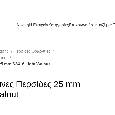
Αρχική
Η Εταιρεία
Κατηγορίες
Επικοινωνήστε μαζί μας
ίασης
Περσίδες Οριζόντιες
25 mm
 25 mm S2416 Light Walnut
λινες Περσίδες 25 mm
alnut