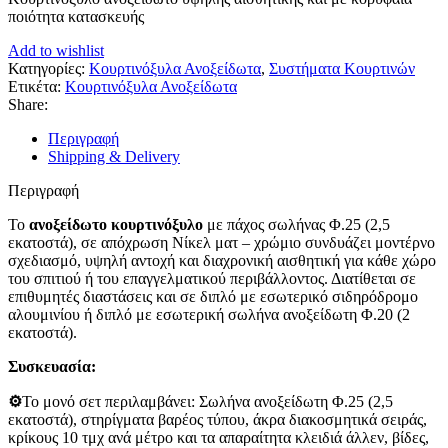
ποιότητα κατασκευής
Add to wishlist
Κατηγορίες:
Κουρτινόξυλα Ανοξείδωτα
,
Συστήματα Κουρτινών
Ετικέτα:
Κουρτινόξυλα Ανοξείδωτα
Share:
Περιγραφή
Shipping & Delivery
Περιγραφή
Το
ανοξείδωτο κουρτινόξυλο
με πάχος σωλήνας Φ.25 (2,5
εκατοστά), σε απόχρωση Νίκελ ματ – χρώμιο συνδυάζει μοντέρνο
σχεδιασμό, υψηλή αντοχή και διαχρονική αισθητική για κάθε χώρο
του σπιτιού ή του επαγγελματικού περιβάλλοντος. Διατίθεται σε
επιθυμητές διαστάσεις και σε διπλό με εσωτερικό σιδηρόδρομο
αλουμινίου ή διπλό με εσωτερική σωλήνα ανοξείδωτη Φ.20 (2
εκατοστά).
Συσκευασία:
⚙️
Το μονό σετ περιλαμβάνει: Σωλήνα ανοξείδωτη Φ.25 (2,5
εκατοστά), στηρίγματα βαρέος τύπου, άκρα διακοσμητικά σειράς,
κρίκους 10 τμχ ανά μέτρο και τα απαραίτητα κλειδιά άλλεν, βίδες,