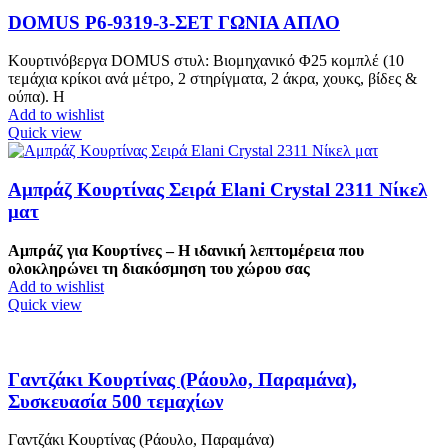
DOMUS P6-9319-3-ΣΕΤ ΓΩΝΙΑ ΑΠΛΟ
Κουρτινόβεργα DOMUS στυλ: Βιομηχανικό Φ25 κομπλέ (10
τεμάχια κρίκοι ανά μέτρο, 2 στηρίγματα, 2 άκρα, χουκς, βίδες &
ούπα). Η
Add to wishlist
Quick view
Αμπράζ Κουρτίνας Σειρά Elani Crystal 2311 Νίκελ
ματ
Αμπράζ για Κουρτίνες – Η ιδανική λεπτομέρεια που
ολοκληρώνει τη διακόσμηση του χώρου σας
Add to wishlist
Quick view
Γαντζάκι Κουρτίνας (Ράουλο, Παραμάνα),
Συσκευασία 500 τεμαχίων
Γαντζάκι Κουρτίνας (Ράουλο, Παραμάνα)