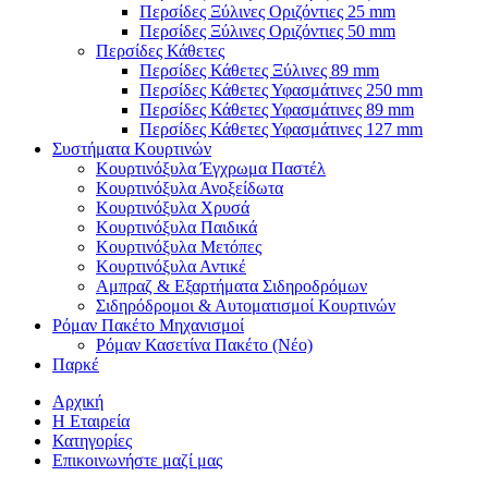
Περσίδες Ξύλινες Οριζόντιες 25 mm
Περσίδες Ξύλινες Οριζόντιες 50 mm
Περσίδες Κάθετες
Περσίδες Κάθετες Ξύλινες 89 mm
Περσίδες Κάθετες Υφασμάτινες 250 mm
Περσίδες Κάθετες Υφασμάτινες 89 mm
Περσίδες Κάθετες Υφασμάτινες 127 mm
Συστήματα Κουρτινών
Κουρτινόξυλα Έγχρωμα Παστέλ
Κουρτινόξυλα Ανοξείδωτα
Κουρτινόξυλα Χρυσά
Κουρτινόξυλα Παιδικά
Κουρτινόξυλα Μετόπες
Κουρτινόξυλα Αντικέ
Αμπραζ & Εξαρτήματα Σιδηροδρόμων
Σιδηρόδρομοι & Αυτοματισμοί Κουρτινών
Ρόμαν Πακέτο Μηχανισμοί
Ρόμαν Κασετίνα Πακέτο (Νέο)
Παρκέ
Αρχική
Η Εταιρεία
Κατηγορίες
Επικοινωνήστε μαζί μας