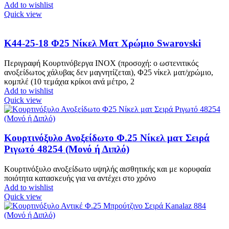
Add to wishlist
Quick view
Κ44-25-18 Φ25 Νίκελ Ματ Χρώμιο Swarovski
Περιγραφή Κουρτινόβεργα ΙΝΟΧ (προσοχή: ο ωστενιτικός
ανοξείδωτος χάλυβας δεν μαγνητίζεται), Φ25 νίκελ ματ/χρώμιο,
κομπλέ (10 τεμάχια κρίκοι ανά μέτρο, 2
Add to wishlist
Quick view
Κουρτινόξυλο Ανοξείδωτο Φ.25 Νίκελ ματ Σειρά
Ριγωτό 48254 (Μονό ή Διπλό)
Κουρτινόξυλο ανοξείδωτο υψηλής αισθητικής και με κορυφαία
ποιότητα κατασκευής για να αντέχει στο χρόνο
Add to wishlist
Quick view