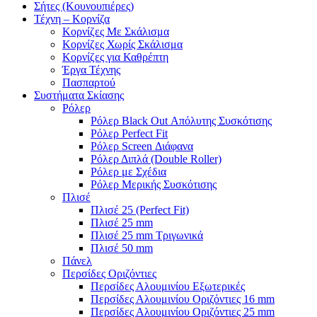
Σήτες (Κουνουπιέρες)
Τέχνη – Κορνίζα
Κορνίζες Με Σκάλισμα
Κορνίζες Χωρίς Σκάλισμα
Κορνίζες για Καθρέπτη
Έργα Τέχνης
Πασπαρτού
Συστήματα Σκίασης
Ρόλερ
Ρόλερ Black Out Απόλυτης Συσκότισης
Ρόλερ Perfect Fit
Ρόλερ Screen Διάφανα
Ρόλερ Διπλά (Double Roller)
Ρόλερ με Σχέδια
Ρόλερ Μερικής Συσκότισης
Πλισέ
Πλισέ 25 (Perfect Fit)
Πλισέ 25 mm
Πλισέ 25 mm Τριγωνικά
Πλισέ 50 mm
Πάνελ
Περσίδες Οριζόντιες
Περσίδες Αλουμινίου Εξωτερικές
Περσίδες Αλουμινίου Οριζόντιες 16 mm
Περσίδες Αλουμινίου Οριζόντιες 25 mm