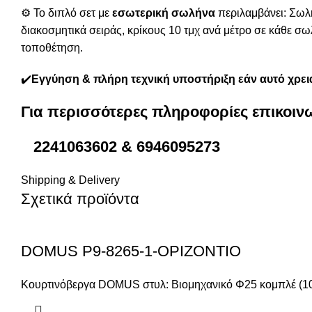
⚙️ Το διπλό σετ με
εσωτερική σωλήνα
περιλαμβάνει: Σωλή
διακοσμητικά σειράς, κρίκους 10 τμχ ανά μέτρο σε κάθε σωλ
τοποθέτηση.
️✔️
Εγγύηση & πλήρη τεχνική υποστήριξη εάν αυτό χρεια
Για περισσότερες πληροφορίες επικοιν
2241063602 & 6946095273
Shipping & Delivery
Σχετικά προϊόντα
DOMUS P9-8265-1-ΟΡΙΖΟΝΤΙΟ
Κουρτινόβεργα DOMUS στυλ: Βιομηχανικό Φ25 κομπλέ (10 τε