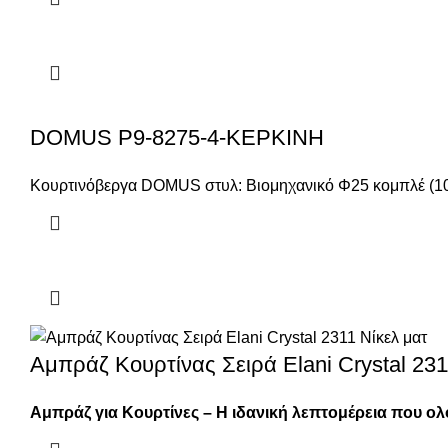
DOMUS P9-8275-4-ΚΕΡΚΙΝΗ
Κουρτινόβεργα DOMUS στυλ: Βιομηχανικό Φ25 κομπλέ (10 τε
Αμπράζ Κουρτίνας Σειρά Elani Crystal 231
Αμπράζ για Κουρτίνες – Η ιδανική λεπτομέρεια που 