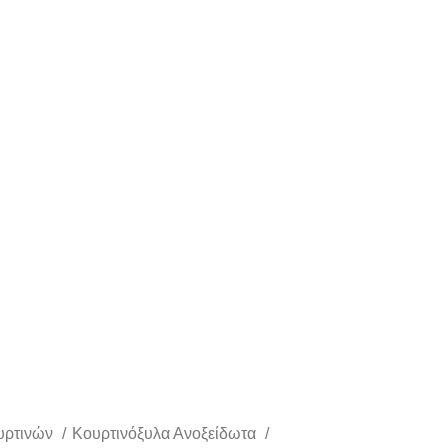
υρτινών
Κουρτινόξυλα Ανοξείδωτα