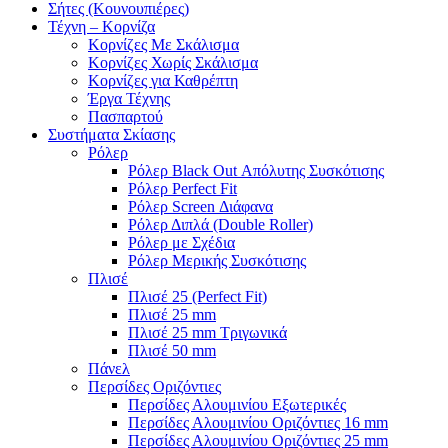
Σήτες (Κουνουπιέρες)
Τέχνη – Κορνίζα
Κορνίζες Με Σκάλισμα
Κορνίζες Χωρίς Σκάλισμα
Κορνίζες για Καθρέπτη
Έργα Τέχνης
Πασπαρτού
Συστήματα Σκίασης
Ρόλερ
Ρόλερ Black Out Απόλυτης Συσκότισης
Ρόλερ Perfect Fit
Ρόλερ Screen Διάφανα
Ρόλερ Διπλά (Double Roller)
Ρόλερ με Σχέδια
Ρόλερ Μερικής Συσκότισης
Πλισέ
Πλισέ 25 (Perfect Fit)
Πλισέ 25 mm
Πλισέ 25 mm Τριγωνικά
Πλισέ 50 mm
Πάνελ
Περσίδες Οριζόντιες
Περσίδες Αλουμινίου Εξωτερικές
Περσίδες Αλουμινίου Οριζόντιες 16 mm
Περσίδες Αλουμινίου Οριζόντιες 25 mm