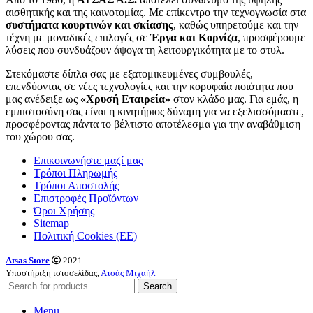
αισθητικής και της καινοτομίας. Με επίκεντρο την τεχνογνωσία στα
συστήματα κουρτινών και σκίασης
, καθώς υπηρετούμε και την
τέχνη με μοναδικές επιλογές σε
Έργα και Κορνίζα
, προσφέρουμε
λύσεις που συνδυάζουν άψογα τη λειτουργικότητα με το στυλ.
Στεκόμαστε δίπλα σας με εξατομικευμένες συμβουλές,
επενδύοντας σε νέες τεχνολογίες και την κορυφαία ποιότητα που
μας ανέδειξε ως
«Χρυσή Εταιρεία»
στον κλάδο μας. Για εμάς, η
εμπιστοσύνη σας είναι η κινητήριος δύναμη για να εξελισσόμαστε,
προσφέροντας πάντα το βέλτιστο αποτέλεσμα για την αναβάθμιση
του χώρου σας.
Επικοινωνήστε μαζί μας
Τρόποι Πληρωμής
Τρόποι Αποστολής
Επιστροφές Προϊόντων
Όροι Χρήσης
Sitemap
Πολιτική Cookies (ΕΕ)
Atsas Store
2021
Υποστήριξη ιστοσελίδας,
Ατσάς Μιχαήλ
Search
Menu