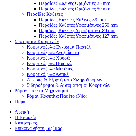
Περσίδες Ξύλινες Οριζόντιες 25 mm
Περσίδες Ξύλινες Οριζόντιες 50 mm
Περσίδες Κάθετες
Περσίδες Κάθετες Ξύλινες 89 mm
Περσίδες Κάθετες Υφασμάτινες 250 mm
Περσίδες Κάθετες Υφασμάτινες 89 mm
Περσίδες Κάθετες Υφασμάτινες 127 mm
Συστήματα Κουρτινών
Κουρτινόξυλα Έγχρωμα Παστέλ
Κουρτινόξυλα Ανοξείδωτα
Κουρτινόξυλα Χρυσά
Κουρτινόξυλα Παιδικά
Κουρτινόξυλα Μετόπες
Κουρτινόξυλα Αντικέ
Αμπραζ & Εξαρτήματα Σιδηροδρόμων
Σιδηρόδρομοι & Αυτοματισμοί Κουρτινών
Ρόμαν Πακέτο Μηχανισμοί
Ρόμαν Κασετίνα Πακέτο (Νέο)
Παρκέ
Αρχική
Η Εταιρεία
Κατηγορίες
Επικοινωνήστε μαζί μας