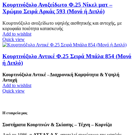
Κουρτινόξυλο Ανοξείδωτο Φ.25 Νίκελ ματ –
Χρώμιο Σειρά Αρκάς 593 (Μονό ή Διπλό)
Κουρτινόξυλο ανοξείδωτο υψηλής αισθητικής και αντοχής, με
κορυφαία ποιότητα κατασκευής
Add to wishlist
Quick view
Κουρτινόξυλο Αντικέ Φ.25 Σειρά Μπάλα 854 (Μονό
ή Διπλό)
Κουρτινόξυλα Αντικέ - Διαχρονική Κομψότητα & Υψηλή
Αντοχή
Add to wishlist
Quick view
Η εταιρεία μας
Συστήματα Κουρτινών & Σκίασης – Τέχνη – Κορνίζα
Από το 1986, η
ΑΤΣΑΣ Α.Σ.
αποτελεί συνώνυμο της υψηλής