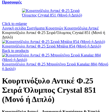
Προσφορές
Click to enlarge
Αρχική σελίδα
Συστήματα Κουρτινών
Κουρτινόξυλα Αντικέ
Κουρτινόξυλο Αντικέ Φ.25 Σειρά Όλυμπος Crystal 851 (Μονό ή
Διπλό)
Κουρτινόξυλο Αντικέ Φ.25 Σειρά Μπάλα 854 (Μονό ή Διπλό)
Back to products
Κουρτινόξυλο Αντικέ Φ.25 Μπρούτζινο Σειρά Kanalaz 884 (Μονό
ή Διπλό)
Κουρτινόξυλο Αντικέ Φ.25
Σειρά Όλυμπος Crystal 851
(Μονό ή Διπλό)
Κουρτινόξυλα Αντικέ – Διαχρονική Κομψότητα & Υψηλή