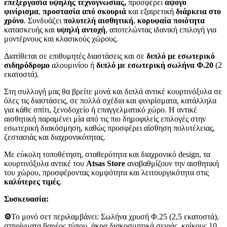
επεξεργασία
υψηλής τεχνογνωσίας,
προσφέρει
άψογο
φινίρισμα
,
προστασία από σκουριά
και εξαιρετική
διάρκεια στο
χρόνο
. Συνδυάζει
πολυτελή αισθητική
,
κορυφαία ποιότητα
κατασκευής και
υψηλή αντοχή
, αποτελώντας ιδανική επιλογή για
μοντέρνους και κλασικούς χώρους.
Διατίθεται σε επιθυμητές διαστάσεις και σε
διπλό με εσωτερικό
σιδηρόδρομο
αλουμινίου ή
διπλό με εσωτερική σωλήνα Φ.20
(2
εκατοστά).
Στη συλλογή μας θα βρείτε μονά και διπλά αντικέ κουρτινόξυλα σε
όλες τις διαστάσεις, σε πολλά σχέδια και φινιρίσματα, κατάλληλα
για κάθε σπίτι, ξενοδοχείο ή επαγγελματικό χώρο. Η αντικέ
αισθητική παραμένει μία από τις πιο δημοφιλείς επιλογές στην
εσωτερική διακόσμηση, καθώς προσφέρει αίσθηση πολυτέλειας,
ζεστασιάς και διαχρονικότητας.
Με εύκολη τοποθέτηση, σταθερότητα και διαχρονικό design, τα
κουρτινόξυλα αντικέ του
Atsas Store
αναβαθμίζουν την αισθητική
του χώρου, προσφέροντας κομψότητα και λειτουργικότητα στις
καλύτερες τιμές
.
Συσκευασία:
⚙️
Το μονό σετ περιλαμβάνει: Σωλήνα χρυσή Φ.25 (2,5 εκατοστά),
στηρίγματα βαρέος τύπου, άκρα διακοσμητικά σειράς, κρίκους 10