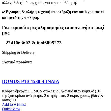
άλλεν, βίδες, ούπατ, χουκς για την τοποθέτηση.
️✔️
Εγγύηση & πλήρη τεχνική υποστήριξη εάν αυτό χρειαστεί
και μετά την πώληση.
Για περισσότερες πληροφορίες επικοινωνήστε μαζί
μας
2241063602 & 6946095273
Shipping & Delivery
Σχετικά προϊόντα
DOMUS P10-4530-4-ΙΝΔΙΑ
Κουρτινόβεργα DOMUS στυλ: Βιομηχανικό Φ25 κομπλέ (10
τεμάχια κρίκοι ανά μέτρο, 2 στηρίγματα, 2 άκρα, χουκς, βίδες &
ούπα). Η
Add to wishlist
Quick view