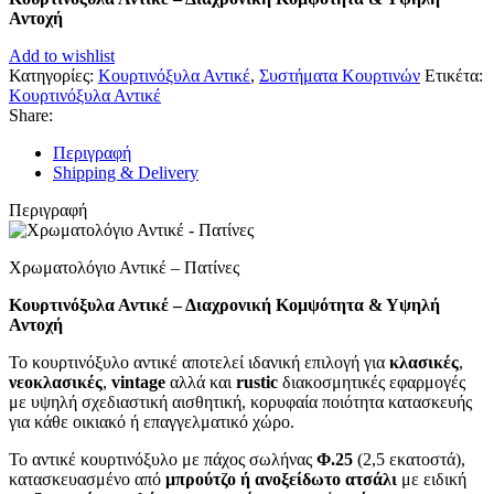
Αντοχή
Add to wishlist
Κατηγορίες:
Κουρτινόξυλα Αντικέ
,
Συστήματα Κουρτινών
Ετικέτα:
Κουρτινόξυλα Αντικέ
Share:
Περιγραφή
Shipping & Delivery
Περιγραφή
Χρωματολόγιο Αντικέ – Πατίνες
Κουρτινόξυλα Αντικέ – Διαχρονική Κομψότητα & Υψηλή
Αντοχή
Το κουρτινόξυλο αντικέ αποτελεί ιδανική επιλογή για
κλασικές
,
νεοκλασικές
,
vintage
αλλά και
rustic
διακοσμητικές εφαρμογές
με υψηλή σχεδιαστική αισθητική, κορυφαία ποιότητα κατασκευής
για κάθε οικιακό ή επαγγελματικό χώρο.
Το αντικέ κουρτινόξυλο με πάχος σωλήνας
Φ.25
(2,5 εκατοστά),
κατασκευασμένο από
μπρούτζο ή ανοξείδωτο ατσάλι
με ειδική