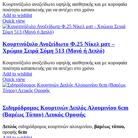
Κουρτινόξυλο ανοξείδωτο υψηλής αισθητικής και με κορυφαία
ποιότητα κατασκευής για να αντέχει στο χρόνο
Add to wishlist
Quick view
Κουρτινόξυλο Ανοξείδωτο Φ.25 Νίκελ ματ –
Χρώμιο Σειρά Σύμη 513 (Μονό ή Διπλό)
Κουρτινόξυλο ανοξείδωτο υψηλής αισθητικής και με κορυφαία
ποιότητα κατασκευής για να αντέχει στο χρόνο
Add to wishlist
Quick view
Σιδηρόδρομος Κουρτινών Διπλός Αλουμινίου 6cm
(Βαρέως Τύπου) Λευκός Οροφής
Διπλός
σιδηρόδρομος κουρτινών αλουμινίου,
βαρέως τύπου,
οροφής
6
cm
Add to wishlist