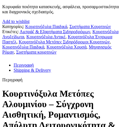
Κορυφαία ποιότητα κατασκευής, ασφάλεια, προσαρμοστικότητα
και διαχρονικός σχεδιασμός.
Add to wishlist
Κατηγορίες:
Κουρτινόξυλα Παιδικά
,
Συστήματα Κουρτινών
Ετικέτες:
Αμπράζ & Εξαρτήματα Σιδηροδρόμων
,
Κουρτινόξυλα
Ανοξείδωτα
,
Κουρτινόξυλα Αντικέ
,
Κουρτινόξυλα Έγχρωμα
Παστέλ
,
Κουρτινόξυλα Μετόπες Σιδηρόδρομοι Κουρτινών
,
Κουρτινόξυλα Παιδικά
,
Κουρτινόξυλα Χρυσά
,
Μηχανισμός
Ρόμαν
,
Συστήματα κουρτινών
Περιγραφή
Shipping & Delivery
Περιγραφή
Κουρτινόξυλα Μετόπες
Αλουμινίου – Σύγχρονη
Αισθητική, Ρομαντισμός,
Απόλυτη Λειτουργικότητα &