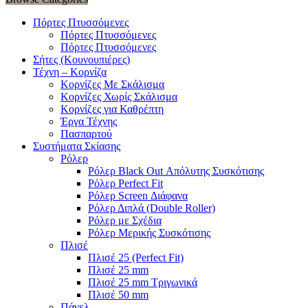
Πόρτες Πτυσσόμενες
Πόρτες Πτυσσόμενες
Πόρτες Πτυσσόμενες
Σήτες (Κουνουπιέρες)
Τέχνη – Κορνίζα
Κορνίζες Με Σκάλισμα
Κορνίζες Χωρίς Σκάλισμα
Κορνίζες για Καθρέπτη
Έργα Τέχνης
Πασπαρτού
Συστήματα Σκίασης
Ρόλερ
Ρόλερ Black Out Απόλυτης Συσκότισης
Ρόλερ Perfect Fit
Ρόλερ Screen Διάφανα
Ρόλερ Διπλά (Double Roller)
Ρόλερ με Σχέδια
Ρόλερ Μερικής Συσκότισης
Πλισέ
Πλισέ 25 (Perfect Fit)
Πλισέ 25 mm
Πλισέ 25 mm Τριγωνικά
Πλισέ 50 mm
Πάνελ