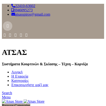
22410-63602
6946095273
atsasspiros@gmail.com
ΑΤΣΑΣ
Συστήματα Κουρτινών & Σκίασης – Τέχνη – Κορνίζα
Αρχική
Η Εταιρεία
Κατηγορίες
Επικοινωνήστε μαζί μας
Search
Menu
Browse Categories