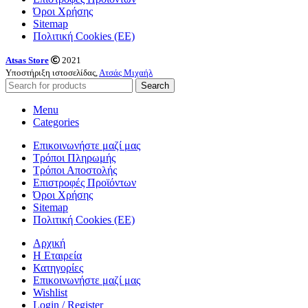
Όροι Χρήσης
Sitemap
Πολιτική Cookies (ΕΕ)
Atsas Store
2021
Υποστήριξη ιστοσελίδας,
Ατσάς Μιχαήλ
Search
Menu
Categories
Επικοινωνήστε μαζί μας
Τρόποι Πληρωμής
Τρόποι Αποστολής
Επιστροφές Προϊόντων
Όροι Χρήσης
Sitemap
Πολιτική Cookies (ΕΕ)
Αρχική
Η Εταιρεία
Κατηγορίες
Επικοινωνήστε μαζί μας
Wishlist
Login / Register