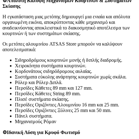
⚙️Απόλυτη Κάλυψη Μηχανισμών Κουρτινών & Συστημάτων
Σκίασης
Η εγκατάσταση μιας μετόπης δημιουργεί μια ενιαία και απόλυτα
οργανωμένη εικόνα, αποκρύπτοντας κάθε μηχανισμό και
αναδεικνύοντας αποκλειστικά το διακοσμητικό αποτέλεσμα των
κουρτινών ή των συστημάτων σκίασης.
Οι μετόπες αλουμινίου ATSAS Store μπορούν να καλύψουν
αποτελεσματικά:
Σιδηροδρόμους κουρτινών μονής ή διπλής διαδρομής.
Χειροκίνητα συστήματα κουρτινών.
Κορδονάτους σιδηρόδρομους αυλαίας.
Συστήματα εύκολης ανάρτησης κουρτινών χωρίς σκάλα.
Ρόλερ και Ρόλερ Διπλά.
Περσίδες Κάθετες 89 mm και 127 mm.
Περσίδες Κάθετες String 89 mm.
Πλισέ συστήματα σκίασης.
Περσίδες Οριζόντιες Αλουμινίου 16 mm και 25 mm.
Περσίδες Οριζόντιες Ξύλινες 25 mm και 50 mm.
Πάνελ συστήματα.
Μηχανισμούς Ρόμαν
⚙️Ιδανική Λύση για Κρυφό Φωτισμό