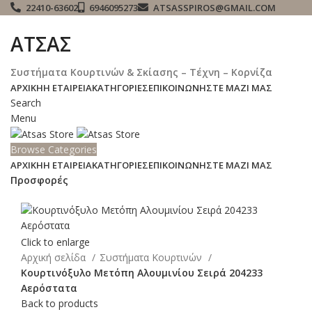
22410-63602
6946095273
ATSASSPIROS@GMAIL.COM
ΑΤΣΑΣ
Συστήματα Κουρτινών & Σκίασης – Τέχνη – Κορνίζα
ΑΡΧΙΚΉ
Η ΕΤΑΙΡΕΊΑ
ΚΑΤΗΓΟΡΊΕΣ
ΕΠΙΚΟΙΝΩΝΉΣΤΕ ΜΑΖΊ ΜΑΣ
Search
Menu
Browse Categories
ΑΡΧΙΚΉ
Η ΕΤΑΙΡΕΊΑ
ΚΑΤΗΓΟΡΊΕΣ
ΕΠΙΚΟΙΝΩΝΉΣΤΕ ΜΑΖΊ ΜΑΣ
Προσφορές
Click to enlarge
Αρχική σελίδα
Συστήματα Κουρτινών
Κουρτινόξυλο Μετόπη Αλουμινίου Σειρά 204233
Αερόστατα
Back to products