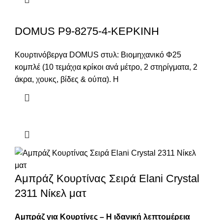
DOMUS P9-8275-4-ΚΕΡΚΙΝΗ
Κουρτινόβεργα DOMUS στυλ: Βιομηχανικό Φ25
κομπλέ (10 τεμάχια κρίκοι ανά μέτρο, 2 στηρίγματα, 2
άκρα, χουκς, βίδες & ούπα). Η
Αμπράζ Κουρτίνας Σειρά Elani Crystal
2311 Νίκελ ματ
Αμπράζ για Κουρτίνες – Η ιδανική λεπτομέρεια