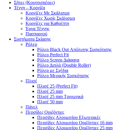
Σήτες (Κουνουπιέρες)
Τέχνη – Κορνίζα
Κορνίζες Με Σκάλισμα
Κορνίζες Χωρίς Σκάλισμα
Κορνίζες για Καθρέπτη
Έργα Τέχνης
Πασπαρτού
Συστήματα Σκίασης
Ρόλερ
Ρόλερ Black Out Απόλυτης Συσκότισης
Ρόλερ Perfect Fit
Ρόλερ Screen Διάφανα
Ρόλερ Διπλά (Double Roller)
Ρόλερ με Σχέδια
Ρόλερ Μερικής Συσκότισης
Πλισέ
Πλισέ 25 (Perfect Fit)
Πλισέ 25 mm
Πλισέ 25 mm Τριγωνικά
Πλισέ 50 mm
Πάνελ
Περσίδες Οριζόντιες
Περσίδες Αλουμινίου Εξωτερικές
Περσίδες Αλουμινίου Οριζόντιες 16 mm
Περσίδες Αλουμινίου Οριζόντιες 25 mm