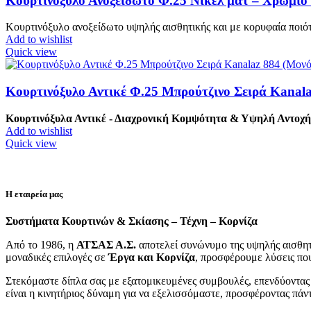
Κουρτινόξυλο Ανοξείδωτο Φ.25 Νίκελ ματ – Χρώμιο 
Κουρτινόξυλο ανοξείδωτο υψηλής αισθητικής και με κορυφαία ποιότ
Add to wishlist
Quick view
Κουρτινόξυλο Αντικέ Φ.25 Μπρούτζινο Σειρά Kanala
Κουρτινόξυλα Αντικέ - Διαχρονική Κομψότητα & Υψηλή Αντοχή
Add to wishlist
Quick view
Η εταιρεία μας
Συστήματα Κουρτινών & Σκίασης – Τέχνη – Κορνίζα
Από το 1986, η
ΑΤΣΑΣ Α.Σ.
αποτελεί συνώνυμο της υψηλής αισθητι
μοναδικές επιλογές σε
Έργα και Κορνίζα
, προσφέρουμε λύσεις που
Στεκόμαστε δίπλα σας με εξατομικευμένες συμβουλές, επενδύοντας 
είναι η κινητήριος δύναμη για να εξελισσόμαστε, προσφέροντας πάν