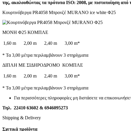
της, ακολουθώντας τα πρότυπα ISO: 2008, με πιστοποίηση απ
Κουρτινόβεργα PR4058 Μπρονζέ MURANO ice white Φ25
ΜΟΝΗ Φ25 ΚΟΜΠΛΕ
1,60 m
2,00 m
2,40 m
3,00 m*
* Τα 3,00 μέτρα περιλαμβάνουν 3 στηρίγματα
ΔΙΠΛΗ ΜΕ ΣΙΔΗΡΟΔΡΟΜΟ ΚΟΜΠΛΕ
1,60 m
2,00 m
2,40 m
3,00 m*
* Τα 3,00 μέτρα περιλαμβάνουν 3 στηρίγματα
Για περισσότερες πληροφορίες μη διστάσετε να επικοινωνήσετ
Τηλ. 22410 63602
&
6946095273
Shipping & Delivery
Σχετικά προϊόντα