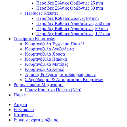
Περσίδες Ξύλινες Οριζόντιες 25 mm
Περσίδες Ξύλινες Οριζόντιες 50 mm
Περσίδες Κάθετες
Περσίδες Κάθετες Ξύλινες 89 mm
Περσίδες Κάθετες Υφασμάτινες 250 mm
Περσίδες Κάθετες Υφασμάτινες 89 mm
Περσίδες Κάθετες Υφασμάτινες 127 mm
Συστήματα Κουρτινών
Κουρτινόξυλα Έγχρωμα Παστέλ
Κουρτινόξυλα Ανοξείδωτα
Κουρτινόξυλα Χρυσά
Κουρτινόξυλα Παιδικά
Κουρτινόξυλα Μετόπες
Κουρτινόξυλα Αντικέ
Αμπραζ & Εξαρτήματα Σιδηροδρόμων
Σιδηρόδρομοι & Αυτοματισμοί Κουρτινών
Ρόμαν Πακέτο Μηχανισμοί
Ρόμαν Κασετίνα Πακέτο (Νέο)
Παρκέ
Αρχική
Η Εταιρεία
Κατηγορίες
Επικοινωνήστε μαζί μας