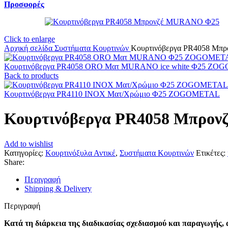
Προσφορές
Click to enlarge
Αρχική σελίδα
Συστήματα Κουρτινών
Κουρτινόβεργα PR4058 Μπρ
Κουρτινόβεργα PR4058 ORO Ματ MURANO ice white Φ25 Z
Back to products
Κουρτινόβεργα PR4110 ΙΝΟΧ Ματ/Χρώμιο Φ25 ZOGOMETAL
Κουρτινόβεργα PR4058 Μπρον
Add to wishlist
Κατηγορίες:
Κουρτινόξυλα Αντικέ
,
Συστήματα Κουρτινών
Ετικέτες:
Share:
Περιγραφή
Shipping & Delivery
Περιγραφή
Κατά τη διάρκεια της διαδικασίας σχεδιασμού και παραγωγής,