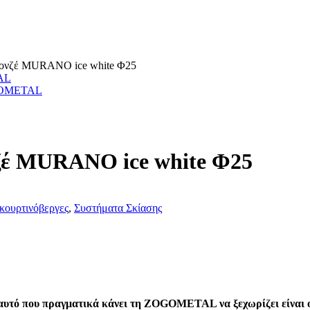
ονζέ MURANO ice white Φ25
OGOMETAL
ζέ MURANO ice white Φ25
κουρτινόβεργες
,
Συστήματα Σκίασης
 αυτό που πραγματικά κάνει τη ZOGOMETAL να ξεχωρίζει είναι ο