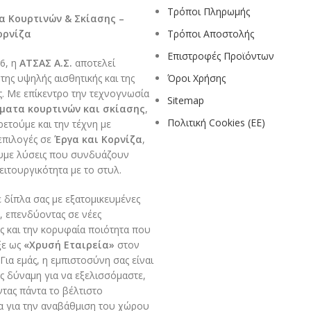
Τρόποι Πληρωμής
 Κουρτινών & Σκίασης –
ορνίζα
Τρόποι Αποστολής
Επιστροφές Προϊόντων
6, η
ΑΤΣΑΣ Α.Σ.
αποτελεί
ης υψηλής αισθητικής και της
Όροι Χρήσης
ς. Με επίκεντρο την τεχνογνωσία
Sitemap
ματα κουρτινών και σκίασης
,
Πολιτική Cookies (ΕΕ)
ετούμε και την τέχνη με
επιλογές σε
Έργα και Κορνίζα
,
με λύσεις που συνδυάζουν
ειτουργικότητα με το στυλ.
 δίπλα σας με εξατομικευμένες
 επενδύοντας σε νέες
ς και την κορυφαία ποιότητα που
ξε ως
«Χρυσή Εταιρεία»
στον
Για εμάς, η εμπιστοσύνη σας είναι
ος δύναμη για να εξελισσόμαστε,
ας πάντα το βέλτιστο
α για την αναβάθμιση του χώρου