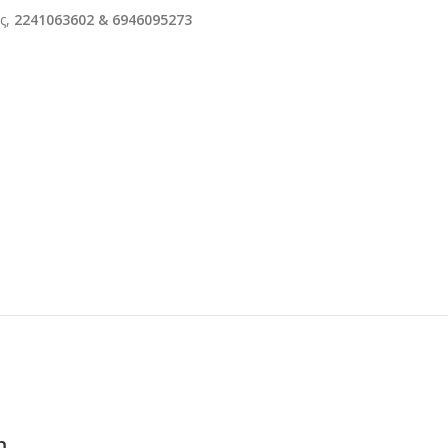
ς,
2241063602 & 6946095273
m