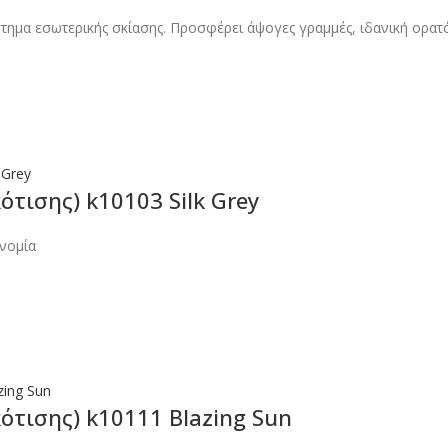
στημα εσωτερικής σκίασης. Προσφέρει άψογες γραμμές, ιδανική ορατ
ότισης) k10103 Silk Grey
νομία
ότισης) k10111 Blazing Sun