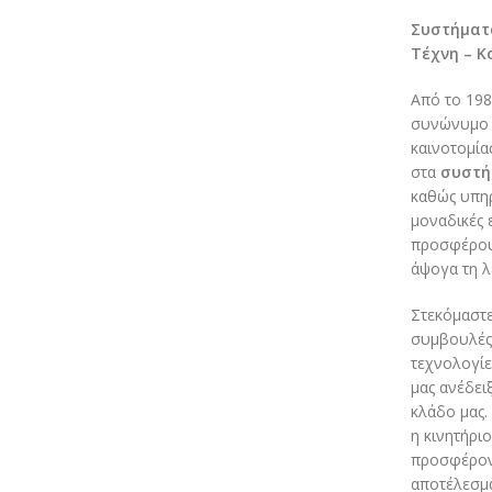
Συστήματα
Τέχνη – Κ
Από το 198
συνώνυμο τ
καινοτομία
στα
συστή
καθώς υπηρ
μοναδικές 
προσφέρου
άψογα τη λ
Στεκόμαστε
συμβουλές,
τεχνολογίε
μας ανέδει
κλάδο μας. 
η κινητήρι
προσφέροντ
αποτέλεσμ