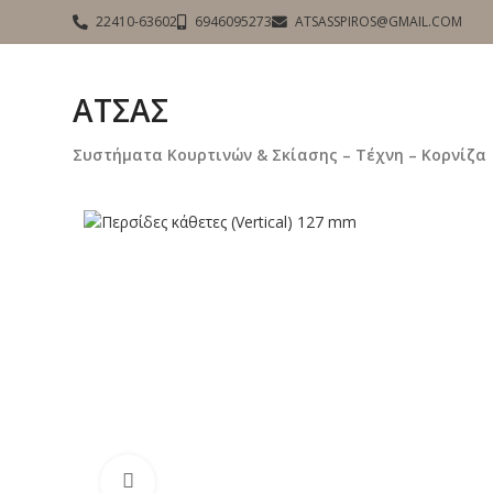
22410-63602
6946095273
ATSASSPIROS@GMAIL.COM
ΑΤΣΑΣ
Συστήματα Κουρτινών & Σκίασης – Τέχνη – Κορνίζα
Click to enlarge