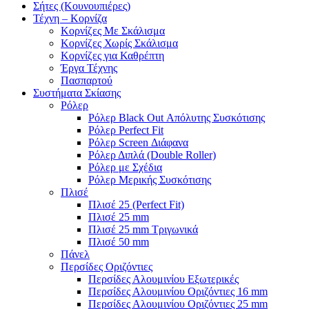
Σήτες (Κουνουπιέρες)
Τέχνη – Κορνίζα
Κορνίζες Με Σκάλισμα
Κορνίζες Χωρίς Σκάλισμα
Κορνίζες για Καθρέπτη
Έργα Τέχνης
Πασπαρτού
Συστήματα Σκίασης
Ρόλερ
Ρόλερ Black Out Απόλυτης Συσκότισης
Ρόλερ Perfect Fit
Ρόλερ Screen Διάφανα
Ρόλερ Διπλά (Double Roller)
Ρόλερ με Σχέδια
Ρόλερ Μερικής Συσκότισης
Πλισέ
Πλισέ 25 (Perfect Fit)
Πλισέ 25 mm
Πλισέ 25 mm Τριγωνικά
Πλισέ 50 mm
Πάνελ
Περσίδες Οριζόντιες
Περσίδες Αλουμινίου Εξωτερικές
Περσίδες Αλουμινίου Οριζόντιες 16 mm
Περσίδες Αλουμινίου Οριζόντιες 25 mm