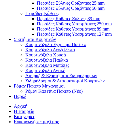
Περσίδες Ξύλινες Οριζόντιες 25 mm
Περσίδες Ξύλινες Οριζόντιες 50 mm
Περσίδες Κάθετες
Περσίδες Κάθετες Ξύλινες 89 mm
Περσίδες Κάθετες Υφασμάτινες 250 mm
Περσίδες Κάθετες Υφασμάτινες 89 mm
Περσίδες Κάθετες Υφασμάτινες 127 mm
Συστήματα Κουρτινών
Κουρτινόξυλα Έγχρωμα Παστέλ
Κουρτινόξυλα Ανοξείδωτα
Κουρτινόξυλα Χρυσά
Κουρτινόξυλα Παιδικά
Κουρτινόξυλα Μετόπες
Κουρτινόξυλα Αντικέ
Αμπραζ & Εξαρτήματα Σιδηροδρόμων
Σιδηρόδρομοι & Αυτοματισμοί Κουρτινών
Ρόμαν Πακέτο Μηχανισμοί
Ρόμαν Κασετίνα Πακέτο (Νέο)
Παρκέ
Αρχική
Η Εταιρεία
Κατηγορίες
Επικοινωνήστε μαζί μας